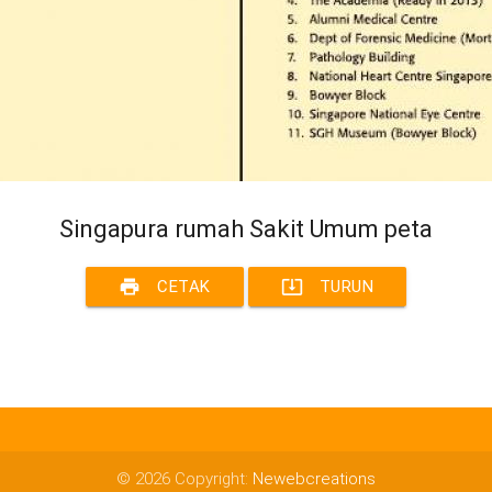
Singapura rumah Sakit Umum peta
print
system_update_alt
CETAK
TURUN
© 2026 Copyright:
Newebcreations