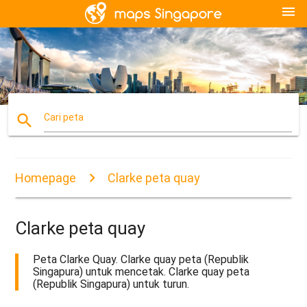
menu
search
Cari peta
Homepage
Clarke peta quay
Clarke peta quay
Peta Clarke Quay. Clarke quay peta (Republik
Singapura) untuk mencetak. Clarke quay peta
(Republik Singapura) untuk turun.